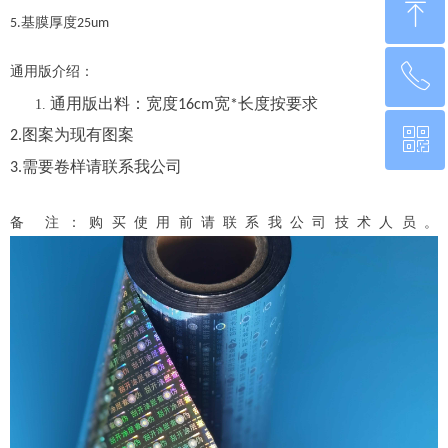
ꁸ
基膜厚度
5.
25um
ꂅ
通用版介绍：
回到顶部
通用版出料：
宽度
宽
长度按要求
16cm
*
ꀥ
图案为现有图案
2.
0760-22220651
需要卷样请联系我公司
3.
微信二维码
备
注：购买使用前请联系我公司技术人员。