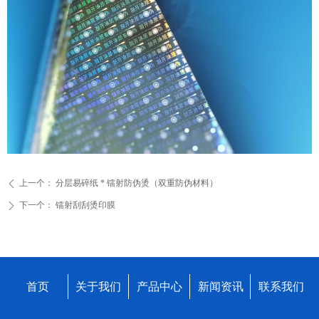
上一个：
分层易碎纸 * 镭射防伪烫（双重防伪材料）
ꄴ
下一个：
镭射刮刮烫印膜
ꄲ
首页
关于我们
产品中心
新闻资讯
联系我们