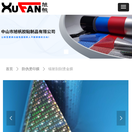
首页
ꄲ
防伪烫印膜
ꄲ
镭射刮刮烫金膜
넳
넲