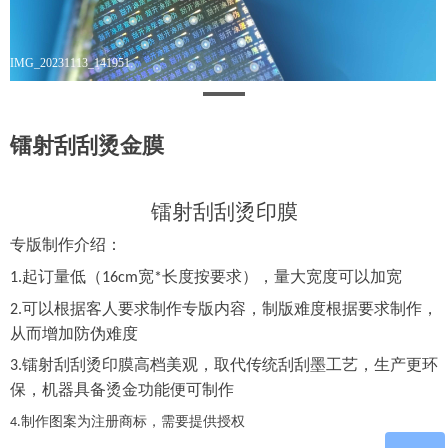
IMG_20231113_141951
镭射刮刮烫金膜
镭射刮刮烫印膜
专版制作介绍：
起订量低
（
宽
长度按要求
），
量大宽度可以加宽
1.
16cm
*
可以
根据客人要求
制作专版内容
，
制版难度根据要求制作，
2.
从而增加防伪难度
镭射
刮刮烫印膜高档美观，取代传统刮刮墨工艺，生产更环
3.
保，机器具备烫金功能便可制作
制作图案为注册商标，需要提供授权
4.