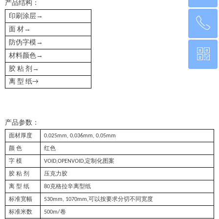
产品结构：
→
印刷涂层
ꂅ
回到顶部
→
面 材
→
防伪字模
ꀥ
0760-22220651
→
材料颜色
→
胶 粘 剂
离 型 纸
→
微信二维码
产品参数：
面材厚度
0.025mm, 0.036mm, 0.05mm
颜 色
红色
字 模
VOID,OPENVOID,定制化图案
胶 粘 剂
压克力胶
离 型 纸
80克格拉辛离型纸
标准宽幅
530mm, 1070mm,可以按要求分切不同宽度
标准米数
500m/卷