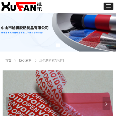
首页
ꄲ
防伪材料
ꄲ
红色防拆标签材料
넳
넲