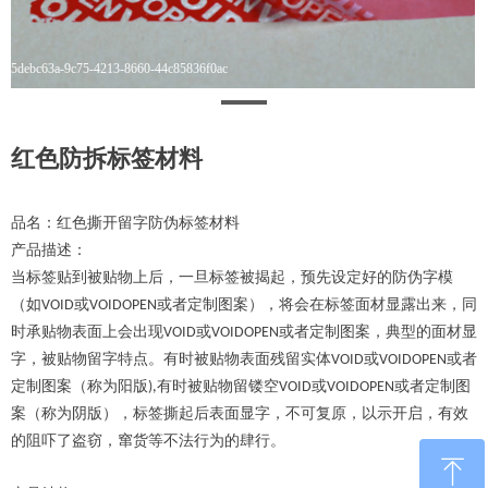
5debc63a-9c75-4213-8660-44c85836f0ac
红色防拆标签材料
品名：红色撕开留字防伪标签材料
产品描述：
当标签贴到被贴物上后，一旦标签被揭起，预先设定好的防伪字模
（如VOID或VOIDOPEN或者定制图案），将会在标签面材显露出来，同
时承贴物表面上会出现VOID或VOIDOPEN或者定制图案，典型的面材显
字，被贴物留字特点。有时被贴物表面残留实体VOID或VOIDOPEN或者
定制图案（称为阳版),有时被贴物留镂空VOID或VOIDOPEN或者定制图
案（称为阴版），标签撕起后表面显字，不可复原，以示开启，有效
的阻吓了盗窃，窜货等不法行为的肆行。
ꁸ