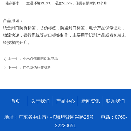
±
℃
±
%
储存要求
室温环境23
3
，湿度60
5
，使用有限时间12个月
产品用途：
纸盒封口防拆标签，防伪标签，防盗封口标签，电子产品保修证明，
物流快递，银行系统等封口标签制作，主要用于识别产品或者包装未
经授权的开启。
上一个：
小米点镭射防伪标签纸
ꄴ
下一个：
红色防伪标签材料
ꄲ
首页
关于我们
产品中心
新闻资讯
联系我们
地址：广东省中山市小榄镇坦背园兴路25号 电话：0760-
22220651