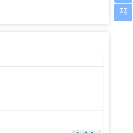
ꀥ
0760-22220651
微信二维码