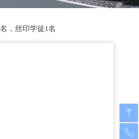
名，丝印学徒1名
ꁸ
ꂅ
回到顶部