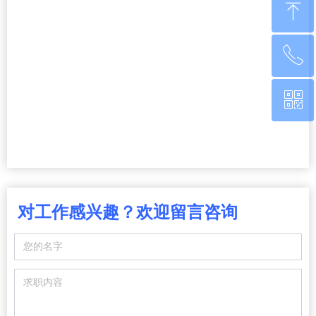
ꁸ
ꂅ
回到顶部
ꀥ
0760-22220651
微信二维码
对工作感兴趣？欢迎留言咨询