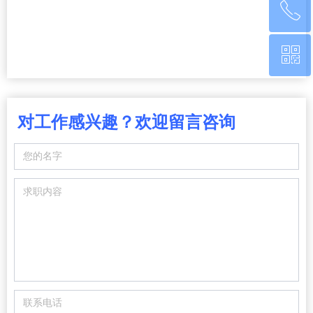
ꂅ
回到顶部
ꀥ
0760-22220651
微信二维码
对工作感兴趣？欢迎留言咨询