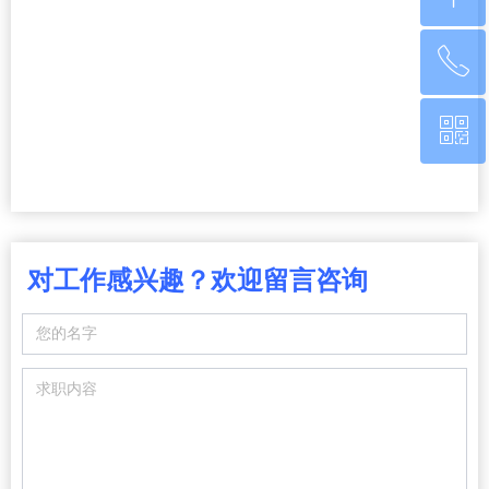
ꂅ
回到顶部
ꀥ
0760-22220651
微信二维码
对工作感兴趣？欢迎留言咨询